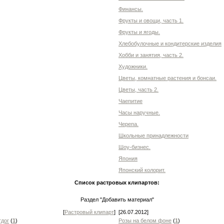
Финансы.
Фрукты и овощи, часть 1.
Фрукты и ягоды.
Хлебобулочные и кондитерские изделия
Хобби и занятия, часть 2.
Художники.
Цветы, комнатные растения и бонсаи.
Цветы, часть 2.
Чаепитие
Часы наручные.
Черепа.
Школьные принадлежности
Шоу-бизнес.
Япония
Японский колорит.
Список растровых клипартов:
Раздел "Добавить материал"
[
Растровый клипарт
]
[26.07.2012]
тдог
(
1
)
Розы на белом фоне
(
1
)