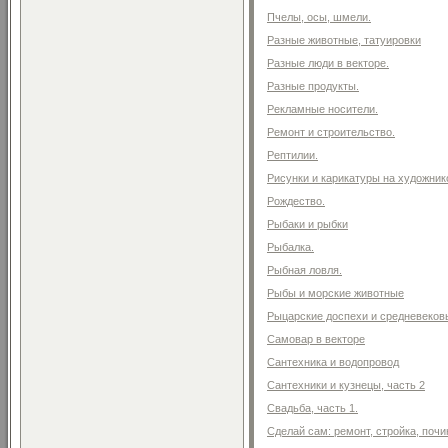
Пчелы, осы, шмели.
Разные животные, татуировки
Разные люди в векторе.
Разные продукты.
Рекламные носители.
Ремонт и строительство.
Рептилии.
Рисунки и карикатуры на художник
Рождество.
Рыбаки и рыбки
Рыбалка.
Рыбная ловля.
Рыбы и морские животные
Рыцарские доспехи и средневеков
Самовар в векторе
Сантехника и водопровод
Сантехники и кузнецы, часть 2
Свадьба, часть 1.
Сделай сам: ремонт, стройка, почи