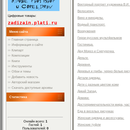
Векторный портрет художника В.И.
Велосипед.
Цифровые товары:
Вино и виноделы.
zadizain.plati.ru
Водный транспорт.
Вооружения
Меню сайта
Герои русских мультфильмов
Главная страница
Гостиница.
Информация о сайте
Клипарт
Дед Мороз и Снегурочка.
Композиции
Деньги.
Книги
Деревня.
Инструменты
Деревья и грибы, черно-белые рис
Обои и темы
Добавить новость
Детали одежды.
Авторский магазин
Дети с разным цветом кожи
Скачать доступные архивы
Дикий Запад.
Статистика
Домики.
Достопримечательности мира, част
Еда в веселых рисунках
Женская одежда и аксессуары.
Онлайн всего:
1
Женские туфли
Гостей:
1
Пользователей:
0