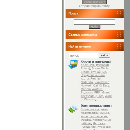
Войти через uID
Старая форма входа
Поиск
Старые клипарты
Найти нужное
Ключи и пин-коды
Xbox LIVE (Microsoft
,
,
Points)
Steam Wallet
,
Steam: случайные
Предоплаченные
,
,
карты
Fortnite
,
Nintendo
Playstation
,
Network
Call Of Duty:
,
Modern Warfare
,
,
Ведьмак
FIFA
Grand
,
Theft Auto (GTA)
World
,
of Warcraft
...
Электронные книги
,
В помощь студенту
,
Математика
Музыка,
,
ноты, тексты песен
,
Физика
Контрольные
,
,
работы
Чертежи
,
Рукоделие
Курсовые