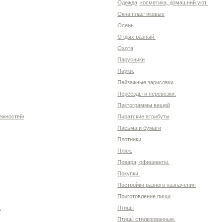
Одежда, косметика, домашний уют.
Окна пластиковые
Осень.
Отдых разный.
Охота
Парусники
Пауки.
Пейзажные зарисовки.
Переезды и перевозки.
Пиктограммы вещей
ежностей/
Пиратские атрибуты
Письма и бумаги
Плотники.
Пляж.
Повара, официанты.
Покупки.
Постройки разного назначения
Приготовление пищи.
.
Птицы
Птицы стилизованные.