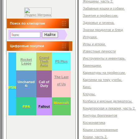
Женщины, часть 2.
Забавные кошки и собаки.
Занятия и профессии.
Здоровье и гигиена.
Поиск по клипартам
Значки продуктов и блюд
Игрушки.
Игры и игроки.
Цифровые покупки
Известные личности
Grand
Инструменты и инвентарь.
Rocket
Theft
PS Plus
Leage
Auto
Каменщики.
Карикатуры на профессии.
The Last
Картинки на тему учебы.
Uncharted
Call of
of Us
4:
Duty
Кино.
PSN
Клоуны.
Колбаса и мясные деликатесы.
Minecraft
FIFA
Fallout
Кондитерская и пекарня, часть 2.
Контуры бриллиантов
Космонавтика
Кошки стилизованные
Кошки, часть 2.