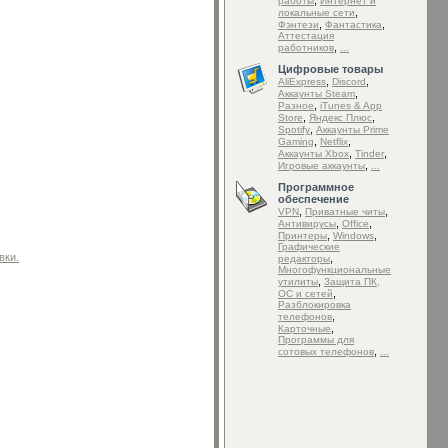
,
работы
Интернет и
,
локальные сети
,
,
Фэнтези
Фантастика
Аттестация
,
работников
...
Цифровые товары
,
,
AliExpress
Discord
,
Аккаунты Steam
,
Разное
iTunes & App
,
,
Store
Яндекс Плюс
,
Spotify
Аккаунты Prime
,
,
Gaming
Netflix
,
,
Аккаунты Xbox
Tinder
,
Игровые аккаунты
...
Программное
обеспечение
,
,
VPN
Приватные читы
,
,
Антивирусы
Office
,
,
Принтеры
Windows
Графические
вки.
,
редакторы
Mногофункциональные
,
утилиты
Защита ПК,
,
ОС и сетей
Разблокировка
,
телефонов
,
Карточные
Программы для
,
сотовых телефонов
...