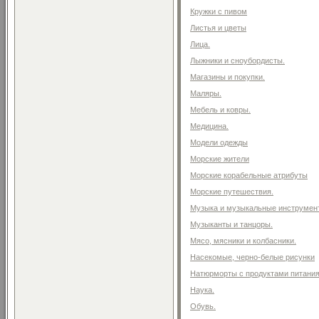
Кружки с пивом
Листья и цветы
Лица.
Лыжники и сноубордисты.
Магазины и покупки.
Маляры.
Мебель и ковры.
Медицина.
Модели одежды
Морские жители
Морские корабельные атрибуты
Морские путешествия.
Музыка и музыкальные инструмен
Музыканты и танцоры.
Мясо, мясники и колбасники.
Насекомые, черно-белые рисунки
Натюрморты с продуктами питани
Наука.
Обувь.