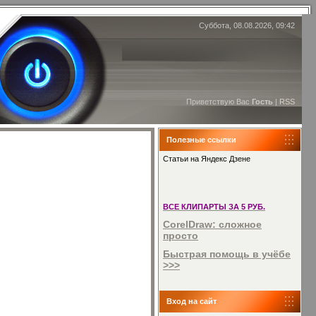
Суббота, 08.08.2026, 09:42
Приветствую Вас
Гость
|
RSS
Полезные ссылки
Статьи на Яндекс Дзене
ВСЕ КЛИПАРТЫ ЗА 5 РУБ.
CorelDraw: сложное
просто
Быстрая помощь в учёбе
>>>
Вход на сайт