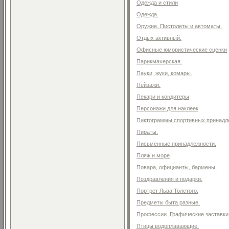
Одежда и стили
Одежда.
Оружие. Пистолеты и автоматы.
Отдых активный.
Офисные юмористические сценки
Парикмахерская.
Пауки, жуки, комары.
Пейзажи.
Пекари и кондитеры
Персонажи для наклеек
Пиктограммы спортивных принадл
Пираты.
Письменные принадлежности.
Пляж и море
Повара, официанты, бармены.
Поздравления и подарки.
Портрет Льва Толстого.
Предметы быта разные.
Профессии. Графические заставки
Птицы водоплавающие.