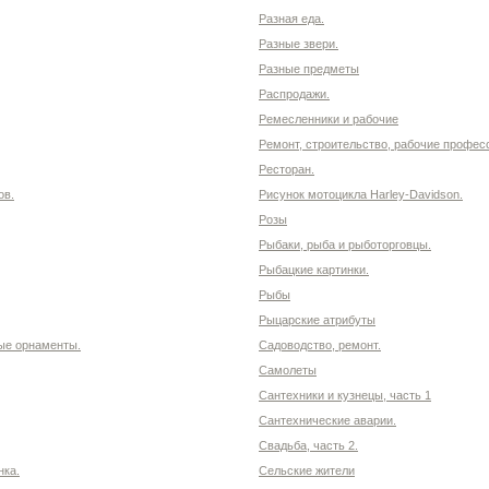
Разная еда.
Разные звери.
Разные предметы
Распродажи.
Ремесленники и рабочие
Ремонт, строительство, рабочие профес
Ресторан.
ов.
Рисунок мотоцикла Harley-Davidson.
Розы
Рыбаки, рыба и рыботорговцы.
Рыбацкие картинки.
Рыбы
Рыцарские атрибуты
ые орнаменты.
Садоводство, ремонт.
Самолеты
Сантехники и кузнецы, часть 1
Сантехнические аварии.
Свадьба, часть 2.
нка.
Сельские жители