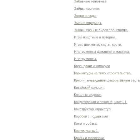
Забавные животные.
Зайцы, кролики.
Звери и люди.
Змеи и ящерицы.
Значки разных видов транспорта.
Игры азартные и лотереи.
Игры: шахматы, карты, кости.
Инструменты домашнего мастера.
Инструменты.
Карандаши и каракули
Карикатуры на тему строительства
Кино и телевидение, декоративные заста
Китайский колорит.
Кованые изделия
Кондитерская и пекарня, часть 1.
Конструктор карикатур
Коробки с подарками
Коты и собака.
Кошки, часть 1.
Крабы и моллюски.