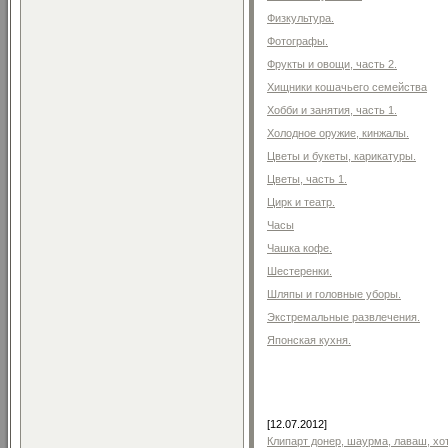
Физкультура.
Фотографы.
Фрукты и овощи, часть 2.
Хищники кошачьего семейства
Хобби и занятия, часть 1.
Холодное оружие, кинжалы.
Цветы и букеты, карикатуры.
Цветы, часть 1.
Цирк и театр.
Часы
Чашка кофе.
Шестеренки.
Шляпы и головные уборы.
Экстремальные развлечения.
Японская кухня.
[12.07.2012]
Клипарт донер, шаурма, лаваш, хо