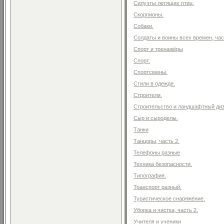
Силуэты летящих птиц.
Скорпионы.
Собаки.
Солдаты и воины всех времен, час
Спорт и тренажёры
Спорт.
Спортсмены.
Стили в одежде.
Строители.
Строительство и ландшафтный ди
Сыр и сыроделы.
Танки
Танцоры, часть 2.
Телефоны разные
Техника безопасности.
Типография.
Транспорт разный.
Туристическое снаряжение.
Уборка и чистка, часть 2.
Учителя и ученики