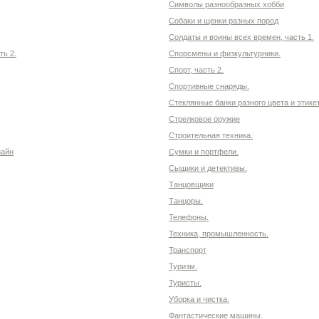
Символы разнообразных хобби
Собаки и щенки разных пород
Солдаты и воины всех времен, часть 1.
ть 2.
Спорсмены и физкультурники.
Спорт, часть 2.
Спортивные снаряды.
Стеклянные банки разного цвета и этике
Стрелковое оружие
Строительная техника.
зайн
Сумки и портфели.
Сыщики и детективы.
Танцовщики
Танцоры.
Телефоны.
Техника, промышленность.
Транспорт
Туризм.
Туристы.
Уборка и чистка.
Фантастические машины.