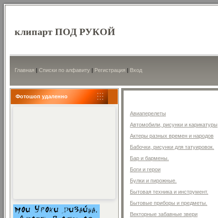
клипарт ПОД РУКОЙ
Главная
|
Списки по алфавиту
|
Регистрация
|
Вход
Фотошоп удаленно
Авиаперелеты
Автомобили, рисунки и карикатуры
Актеры разных времен и народов
Бабочки, рисунки для татуировок.
Бар и бармены.
Боги и герои
Булки и пирожные.
Бытовая техника и инструмент.
Бытовые приборы и предметы.
Векторные забавные звери