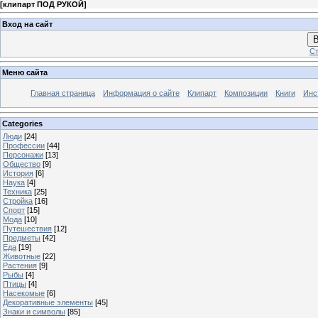
[
клипарт ПОД РУКОЙ
]
Вход на сайт
В
Ст
Меню сайта
Главная страница
Информация о сайте
Клипарт
Композиции
Книги
Инс
Categories
Люди
[24]
Профессии
[44]
Персонажи
[13]
Общество
[9]
История
[6]
Наука
[4]
Техника
[25]
Стройка
[16]
Спорт
[15]
Мода
[10]
Путешествия
[12]
Предметы
[42]
Еда
[19]
Животные
[22]
Растения
[9]
Рыбы
[4]
Птицы
[4]
Насекомые
[6]
Декоративные элементы
[45]
Знаки и символы
[85]