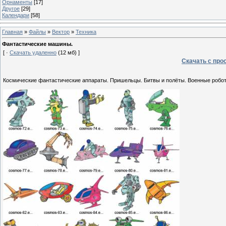
Орнаменты
[17]
Другое
[29]
Календари
[58]
Главная
»
Файлы
»
Вектор
»
Техника
Фантастические машины.
[ ·
Скачать удаленно
(12 мб) ]
Скачать с про
Космические фантастические аппараты. Пришельцы. Битвы и полёты. Военные роботы