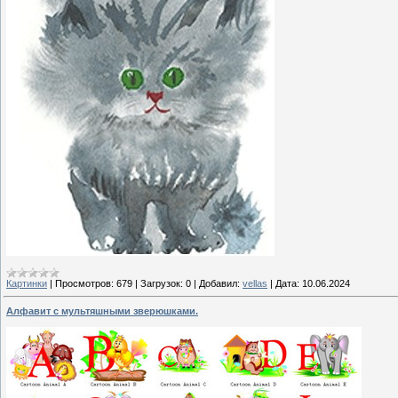
Картинки
|
Просмотров:
679
|
Загрузок:
0
|
Добавил:
vellas
|
Дата:
10.06.2024
Алфавит с мультяшными зверюшками.