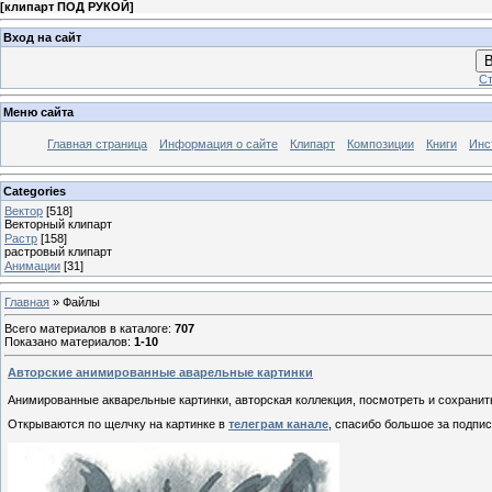
[
клипарт ПОД РУКОЙ
]
Вход на сайт
В
Ст
Меню сайта
Главная страница
Информация о сайте
Клипарт
Композиции
Книги
Инс
Categories
Вектор
[518]
Векторный клипарт
Растр
[158]
растровый клипарт
Анимации
[31]
Главная
»
Файлы
Всего материалов в каталоге
:
707
Показано материалов
:
1-10
Авторские анимированные аварельные картинки
Анимированные акварельные картинки, авторская коллекция, посмотреть и сохранить
Открываются по щелчку на картинке в
телеграм канале
, спасибо большое за подпис