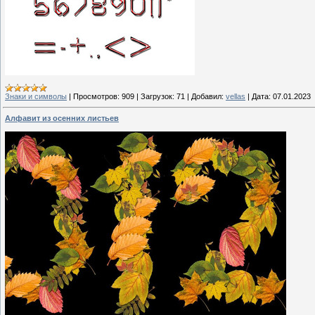
Знаки и символы
|
Просмотров:
909
|
Загрузок:
71
|
Добавил:
vellas
|
Дата:
07.01.2023
Алфавит из осенних листьев