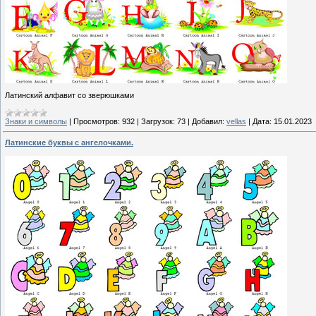
Латинский алфавит со зверюшками
Знаки и символы
|
Просмотров:
932
|
Загрузок:
73
|
Добавил:
vellas
|
Дата:
15.01.2023
Латинские буквы с ангелочками.