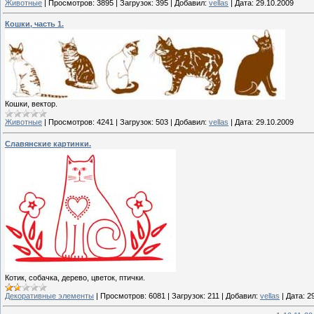
Животные
|
Просмотров:
3895
|
Загрузок:
395
|
Добавил:
vellas
|
Дата:
29.10.2009
Кошки, часть 1.
Кошки, вектор.
Животные
|
Просмотров:
4241
|
Загрузок:
503
|
Добавил:
vellas
|
Дата:
29.10.2009
Славянские картинки.
Котик, собачка, дерево, цветок, птички.
Декоративные элементы
|
Просмотров:
6081
|
Загрузок:
211
|
Добавил:
vellas
|
Дата:
2