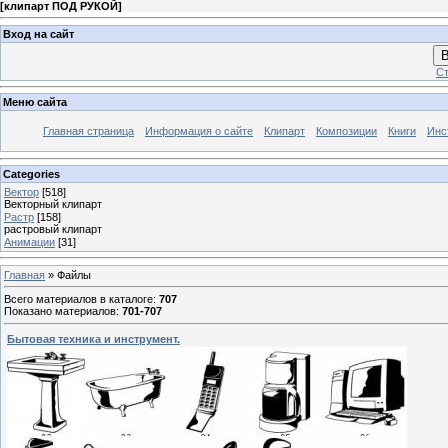
[
клипарт ПОД РУКОЙ
]
Вход на сайт
В
Ст
Меню сайта
Главная страница
Информация о сайте
Клипарт
Композиции
Книги
Инс
Categories
Вектор
[518]
Векторный клипарт
Растр
[158]
растровый клипарт
Анимации
[31]
Главная
»
Файлы
Всего материалов в каталоге
:
707
Показано материалов
:
701-707
Бытовая техника и инструмент.