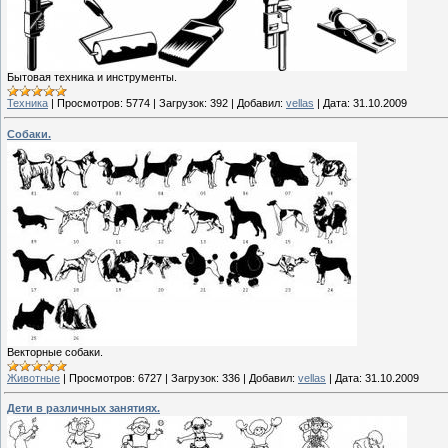
Бытовая техника и инструменты.
Техника
|
Просмотров:
5774
|
Загрузок:
392
|
Добавил:
vellas
|
Дата:
31.10.2009
Собаки.
Векторные собаки.
Животные
|
Просмотров:
6727
|
Загрузок:
336
|
Добавил:
vellas
|
Дата:
31.10.2009
Дети в различных занятиях.