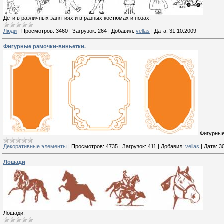
Дети в различных занятиях и в разных костюмах и позах.
Люди
|
Просмотров:
3460
|
Загрузок:
264
|
Добавил:
vellas
|
Дата:
31.10.2009
Фигурные рамочки-виньетки.
Фигурные
Декоративные элементы
|
Просмотров:
4735
|
Загрузок:
411
|
Добавил:
vellas
|
Дата:
3
Лошади
Лошади.