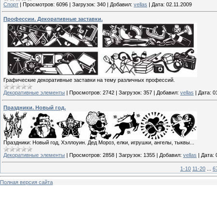
Спорт
|
Просмотров:
6096
|
Загрузок:
340
|
Добавил:
vellas
|
Дата:
02.11.2009
Профессии. Декоративные заставки.
Графические декоративные заставки на тему различных профессий.
Декоративные элементы
|
Просмотров:
2742
|
Загрузок:
357
|
Добавил:
vellas
|
Дата:
0
Праздники. Новый год.
Праздники: Новый год, Хэллоуин. Дед Мороз, елки, игрушки, ангелы, тыквы...
Декоративные элементы
|
Просмотров:
2858
|
Загрузок:
1355
|
Добавил:
vellas
|
Дата:
1-10
11-20
...
6
Полная версия сайта