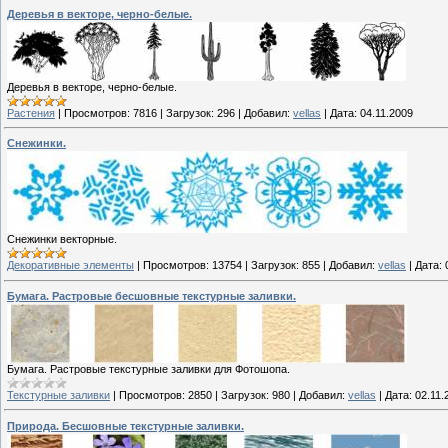
Деревья в векторе, черно-белые.
Деревья в векторе, черно-белые.
Растения
|
Просмотров:
7816
|
Загрузок:
296
|
Добавил:
vellas
|
Дата:
04.11.2009
Снежинки.
Снежинки векторные.
Декоративные элементы
|
Просмотров:
13754
|
Загрузок:
855
|
Добавил:
vellas
|
Дата:
Бумага. Растровые бесшовные текстурные заливки.
Бумага. Растровые текстурные заливки для Фотошопа.
Текстурные заливки
|
Просмотров:
2850
|
Загрузок:
980
|
Добавил:
vellas
|
Дата:
02.11.
Природа. Бесшовные текстурные заливки.