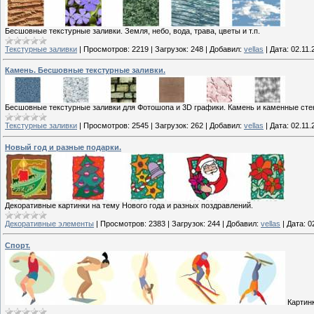
Бесшовные текстурные заливки. Земля, небо, вода, трава, цветы и т.п.
Текстурные заливки
|
Просмотров:
2219
|
Загрузок:
248
|
Добавил:
vellas
|
Дата:
02.11.
Камень. Бесшовные текстурные заливки.
Бесшовные текстурные заливки для Фотошопа и 3D графики. Камень и каменные сте
Текстурные заливки
|
Просмотров:
2545
|
Загрузок:
262
|
Добавил:
vellas
|
Дата:
02.11.
Новый год и разные подарки.
Декоративные картинки на тему Нового года и разных поздравлений.
Декоративные элементы
|
Просмотров:
2383
|
Загрузок:
244
|
Добавил:
vellas
|
Дата:
0
Спорт.
Картинк