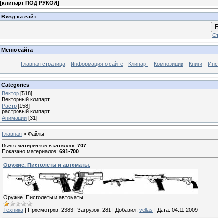
[
клипарт ПОД РУКОЙ
]
Вход на сайт
В
Ст
Меню сайта
Главная страница
Информация о сайте
Клипарт
Композиции
Книги
Инс
Categories
Вектор
[518]
Векторный клипарт
Растр
[158]
растровый клипарт
Анимации
[31]
Главная
»
Файлы
Всего материалов в каталоге
:
707
Показано материалов
:
691-700
Оружие. Пистолеты и автоматы.
Оружие. Пистолеты и автоматы.
Техника
|
Просмотров:
2383
|
Загрузок:
281
|
Добавил:
vellas
|
Дата:
04.11.2009