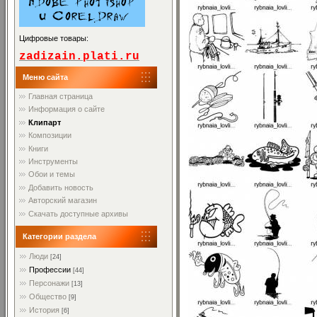
Цифровые товары:
zadizain.plati.ru
Меню сайта
Главная страница
Информация о сайте
Клипарт
Композиции
Книги
Инструменты
Обои и темы
Добавить новость
Авторский магазин
Скачать доступные архивы
Категории раздела
Люди
[24]
Профессии
[44]
Персонажи
[13]
Общество
[9]
История
[6]