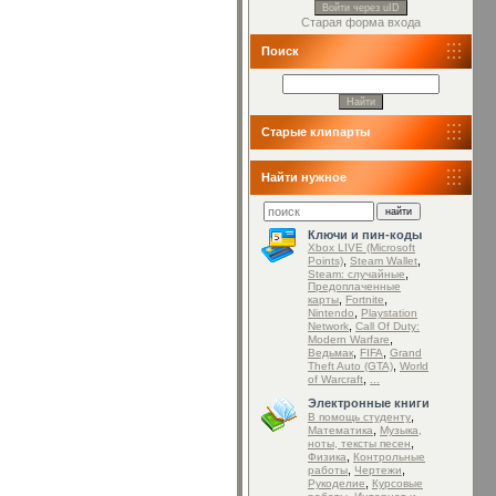
Войти через uID
Старая форма входа
Поиск
Старые клипарты
Найти нужное
Ключи и пин-коды
Xbox LIVE (Microsoft
,
,
Points)
Steam Wallet
,
Steam: случайные
Предоплаченные
,
,
карты
Fortnite
,
Nintendo
Playstation
,
Network
Call Of Duty:
,
Modern Warfare
,
,
Ведьмак
FIFA
Grand
,
Theft Auto (GTA)
World
,
of Warcraft
...
Электронные книги
,
В помощь студенту
,
Математика
Музыка,
,
ноты, тексты песен
,
Физика
Контрольные
,
,
работы
Чертежи
,
Рукоделие
Курсовые