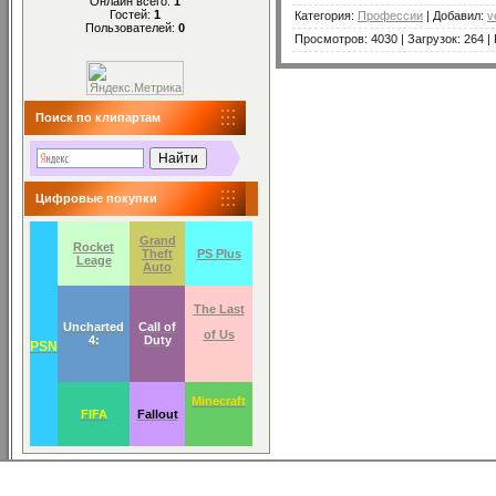
Онлайн всего:
1
Гостей:
1
Категория
:
Профессии
|
Добавил
:
v
Пользователей:
0
Просмотров
:
4030
|
Загрузок
:
264
|
Поиск по клипартам
Цифровые покупки
Grand
Rocket
Theft
PS Plus
Leage
Auto
The Last
Uncharted
Call of
of Us
4:
Duty
PSN
Minecraft
FIFA
Fallout