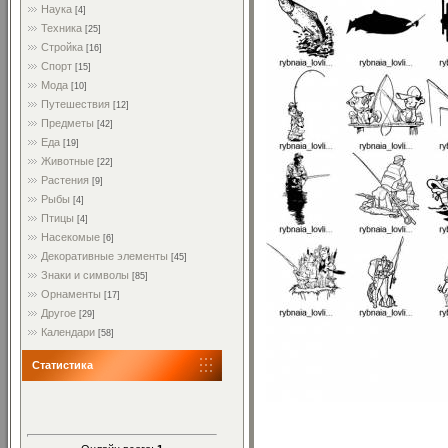
Наука
[4]
Техника
[25]
Стройка
[16]
Спорт
[15]
Мода
[10]
Путешествия
[12]
Предметы
[42]
Еда
[19]
Животные
[22]
Растения
[9]
Рыбы
[4]
Птицы
[4]
Насекомые
[6]
Декоративные элементы
[45]
Знаки и символы
[85]
Орнаменты
[17]
Другое
[29]
Календари
[58]
Статистика