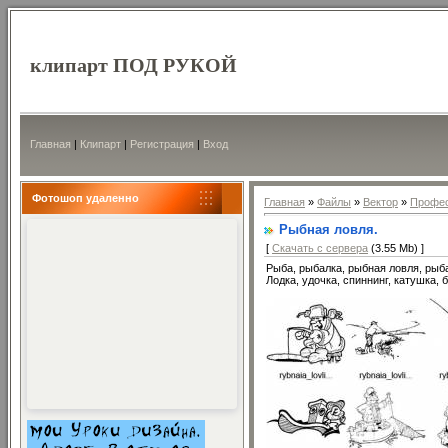
клипарт ПОД РУКОЙ
Главная
|
Клипарт
|
Регистрация
|
Вход
Фотошоп удаленно
Главная
»
Файлы
»
Вектор
»
Профе
Рыбная ловля.
[
Скачать с сервера
(3.55 Mb) ]
Рыба, рыбалка, рыбная ловля, рыб
Лодка, удочка, спиннинг, катушка, б