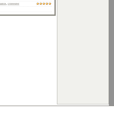
лавок
,
спиннинг