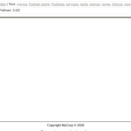
ellas
|
Теги
:
удочка
,
Рыбная ловля
,
Рыбалка
,
катушка
,
рыба
,
крючок
,
лодка
,
блесна
,
поп
Рейтинг
:
5.0
/
2
Copyright MyCorp © 2026