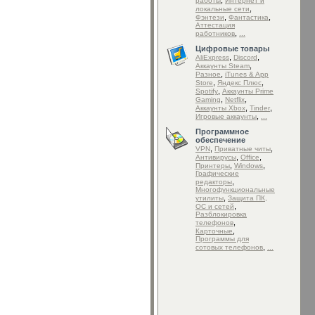
,
работы
Интернет и
,
локальные сети
,
,
Фэнтези
Фантастика
Аттестация
,
работников
...
Цифровые товары
,
,
AliExpress
Discord
,
Аккаунты Steam
,
Разное
iTunes & App
,
,
Store
Яндекс Плюс
,
Spotify
Аккаунты Prime
,
,
Gaming
Netflix
,
,
Аккаунты Xbox
Tinder
,
Игровые аккаунты
...
Программное
обеспечение
,
,
VPN
Приватные читы
,
,
Антивирусы
Office
,
,
Принтеры
Windows
Графические
,
редакторы
Mногофункциональные
,
утилиты
Защита ПК,
,
ОС и сетей
Разблокировка
,
телефонов
,
Карточные
Программы для
,
сотовых телефонов
...