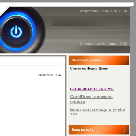
Воскресенье, 09.08.2026, 15:20
Приветствую Вас
Гость
|
RSS
Полезные ссылки
Статьи на Яндекс Дзене
09.09.2010, 14:47
ВСЕ КЛИПАРТЫ ЗА 5 РУБ.
CorelDraw: сложное
просто
Быстрая помощь в учёбе
>>>
Вход на сайт