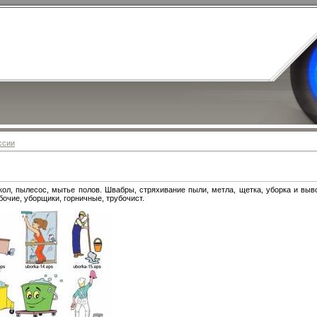
ссии
кол, пылесос, мытье полов. Швабры, стряхивание пыли, метла, щетка, уборка и выво
очие, уборщики, горничные, трубочист.