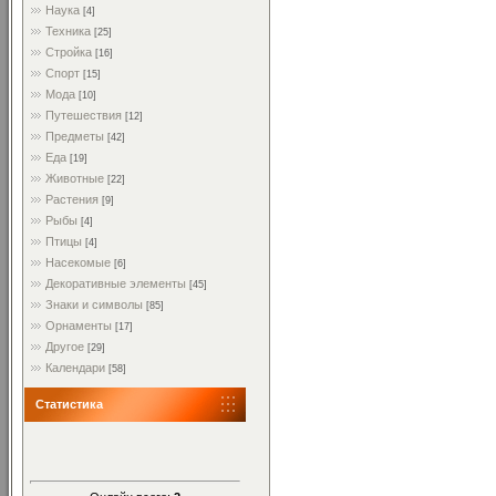
Наука
[4]
Техника
[25]
Стройка
[16]
Спорт
[15]
Мода
[10]
Путешествия
[12]
Предметы
[42]
Еда
[19]
Животные
[22]
Растения
[9]
Рыбы
[4]
Птицы
[4]
Насекомые
[6]
Декоративные элементы
[45]
Знаки и символы
[85]
Орнаменты
[17]
Другое
[29]
Календари
[58]
Статистика