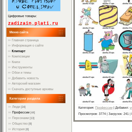
Цифровые товары:
zadizain.plati.ru
Меню сайта
Главная страница
Информация о сайте
Клипарт
Композиции
Книги
Инструменты
Обои и темы
Добавить новость
Авторский магазин
Скачать доступные архивы
Категории раздела
Люди
[24]
Категория
:
Профессии
|
Добавил
:
v
Профессии
[44]
Просмотров
:
3774
|
Загрузок
:
241
|
Персонажи
[13]
Общество
[9]
История
[6]