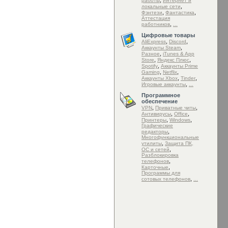
,
работы
Интернет и
,
локальные сети
,
,
Фэнтези
Фантастика
Аттестация
,
работников
...
Цифровые товары
,
,
AliExpress
Discord
,
Аккаунты Steam
,
Разное
iTunes & App
,
,
Store
Яндекс Плюс
,
Spotify
Аккаунты Prime
,
,
Gaming
Netflix
,
,
Аккаунты Xbox
Tinder
,
Игровые аккаунты
...
Программное
обеспечение
,
,
VPN
Приватные читы
,
,
Антивирусы
Office
,
,
Принтеры
Windows
Графические
,
редакторы
Mногофункциональные
,
утилиты
Защита ПК,
,
ОС и сетей
Разблокировка
,
телефонов
,
Карточные
Программы для
,
сотовых телефонов
...