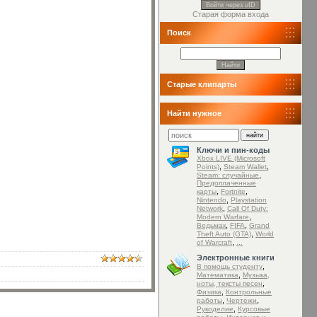
Войти через uID
Старая форма входа
Поиск
Старые клипарты
Найти нужное
Ключи и пин-коды
Xbox LIVE (Microsoft
,
,
Points)
Steam Wallet
,
Steam: случайные
Предоплаченные
,
,
карты
Fortnite
,
Nintendo
Playstation
,
Network
Call Of Duty:
,
Modern Warfare
,
,
Ведьмак
FIFA
Grand
,
Theft Auto (GTA)
World
,
of Warcraft
...
Электронные книги
,
В помощь студенту
,
Математика
Музыка,
,
ноты, тексты песен
,
Физика
Контрольные
,
,
работы
Чертежи
,
Рукоделие
Курсовые