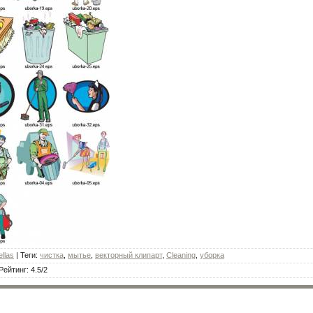
ellas
|
Теги
:
чистка
,
мытье
,
векторный клипарт
,
Cleaning
,
уборка
Рейтинг
:
4.5
/
2