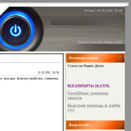
Четверг, 06.08.2026, 03:46
Приветствую Вас
Гость
|
RSS
Полезные ссылки
Статьи на Яндекс Дзене
11.02.2011, 18:36
з мусора. Благоустройство, глажение.
ВСЕ КЛИПАРТЫ ЗА 5 РУБ.
CorelDraw: сложное
просто
Быстрая помощь в учёбе
>>>
Вход на сайт