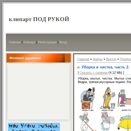
клипарт ПОД РУКОЙ
Главная
|
Клипарт
|
Регистрация
|
Вход
Фотошоп удаленно
Главная
»
Файлы
»
Вектор
»
Профе
Уборка и чистка, часть 2.
[
Скачать с сервера
(4.12 Mb) ]
Уборка, мытье, чистка. Мытье сте
Ведра, тряпки,мусорные ящики. Раб