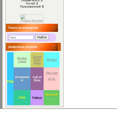
Онлайн всего:
2
Гостей:
2
Пользователей:
0
Поиск по клипартам
Цифровые покупки
Grand
Rocket
Theft
PS Plus
Leage
Auto
The Last
Uncharted
Call of
of Us
4:
Duty
PSN
Minecraft
FIFA
Fallout