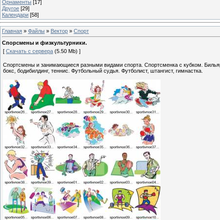
Орнаменты
[17]
Другое
[29]
Календари
[58]
Главная
»
Файлы
»
Вектор
»
Спорт
Спорсмены и физкультурники.
[
Скачать с сервера
(5.50 Mb) ]
Спортсмены и занимающиеся разными видами спорта. Спортсменка с кубком. Бильярд,
бокс, бодибилдинг, теннис. Футбольный судья. Футболист, штангист, гимнастка.