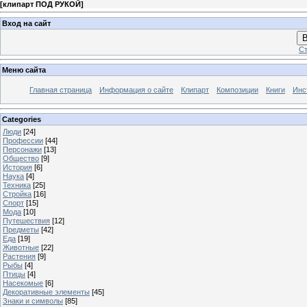
[
клипарт ПОД РУКОЙ
]
Вход на сайт
В
Ст
Меню сайта
Главная страница
Информация о сайте
Клипарт
Композиции
Книги
Инс
Categories
Люди
[24]
Профессии
[44]
Персонажи
[13]
Общество
[9]
История
[6]
Наука
[4]
Техника
[25]
Стройка
[16]
Спорт
[15]
Мода
[10]
Путешествия
[12]
Предметы
[42]
Еда
[19]
Животные
[22]
Растения
[9]
Рыбы
[4]
Птицы
[4]
Насекомые
[6]
Декоративные элементы
[45]
Знаки и символы
[85]