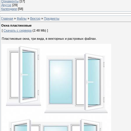
Орнаменты
[17]
Другое
[29]
Календари
[58]
Главная
»
Файлы
»
Вектор
»
Предметы
Окна пластиковые
[
Скачать с сервера
(2.48 Mb) ]
Пластиковые окна, три вида, в векторных и растровых файлах.