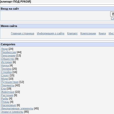
[
клипарт ПОД РУКОЙ
]
Вход на сайт
В
Ст
Меню сайта
Главная страница
Информация о сайте
Клипарт
Композиции
Книги
Инс
Categories
Люди
[24]
Профессии
[44]
Персонажи
[13]
Общество
[9]
История
[6]
Наука
[4]
Техника
[25]
Стройка
[16]
Спорт
[15]
Мода
[10]
Путешествия
[12]
Предметы
[42]
Еда
[19]
Животные
[22]
Растения
[9]
Рыбы
[4]
Птицы
[4]
Насекомые
[6]
Декоративные элементы
[45]
Знаки и символы
[85]