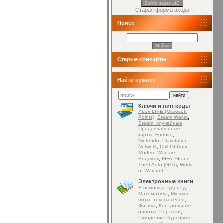
Войти через uID
Старая форма входа
Поиск
Старые клипарты
Найти нужное
Ключи и пин-коды
Xbox LIVE (Microsoft
,
,
Points)
Steam Wallet
,
Steam: случайные
Предоплаченные
,
,
карты
Fortnite
,
Nintendo
Playstation
,
Network
Call Of Duty:
,
Modern Warfare
,
,
Ведьмак
FIFA
Grand
,
Theft Auto (GTA)
World
,
of Warcraft
...
Электронные книги
,
В помощь студенту
,
Математика
Музыка,
,
ноты, тексты песен
,
Физика
Контрольные
,
,
работы
Чертежи
,
Рукоделие
Курсовые