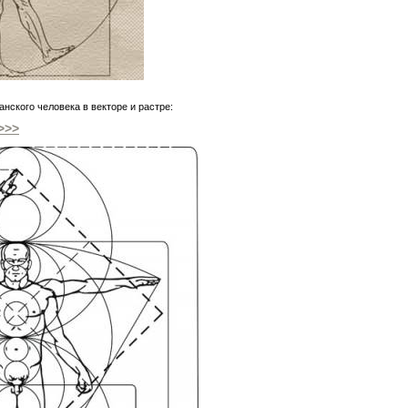
нского человека в векторе и растре:
>>>