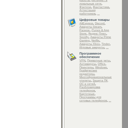
,
работы
Интернет и
,
локальные сети
,
,
Фэнтези
Фантастика
Аттестация
,
работников
...
Цифровые товары
,
,
AliExpress
Discord
,
Аккаунты Steam
,
Разное
iTunes & App
,
,
Store
Яндекс Плюс
,
Spotify
Аккаунты Prime
,
,
Gaming
Netflix
,
,
Аккаунты Xbox
Tinder
,
Игровые аккаунты
...
Программное
обеспечение
,
,
VPN
Приватные читы
,
,
Антивирусы
Office
,
,
Принтеры
Windows
Графические
,
редакторы
Mногофункциональные
,
утилиты
Защита ПК,
,
ОС и сетей
Разблокировка
,
телефонов
,
Карточные
Программы для
,
сотовых телефонов
...