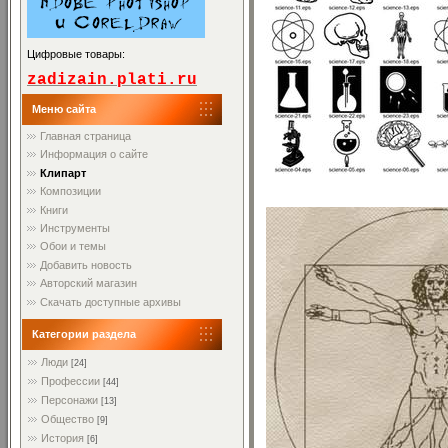
Цифровые товары:
zadizain.plati.ru
Меню сайта
Главная страница
Информация о сайте
Клипарт
Композиции
Книги
Инструменты
Обои и темы
Добавить новость
Авторский магазин
Скачать доступные архивы
Категории раздела
Люди
[24]
Профессии
[44]
Персонажи
[13]
Общество
[9]
История
[6]