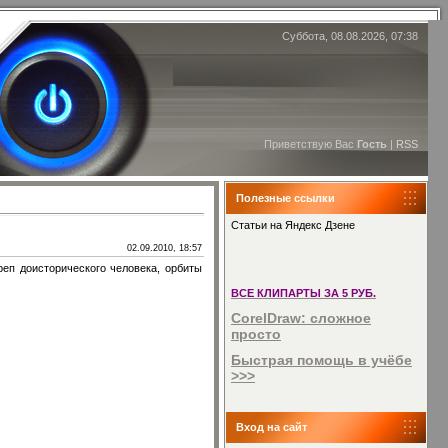
Суббота, 08.08.2026, 07:38
Приветствую Вас
Гость
|
RSS
Полезные ссылки
Статьи на Яндекс Дзене
02.09.2010, 18:57
реп доисторического человека, орбиты
ВСЕ КЛИПАРТЫ ЗА 5 РУБ.
CorelDraw: сложное
просто
Быстрая помощь в учёбе
>>>
Вход на сайт