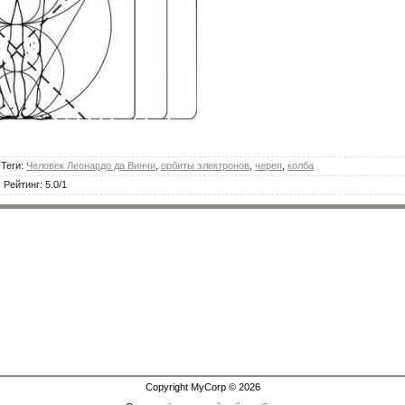
|
Теги
:
Человек Леонардо да Винчи
,
орбиты электронов
,
череп
,
колба
|
Рейтинг
:
5.0
/
1
Copyright MyCorp © 2026