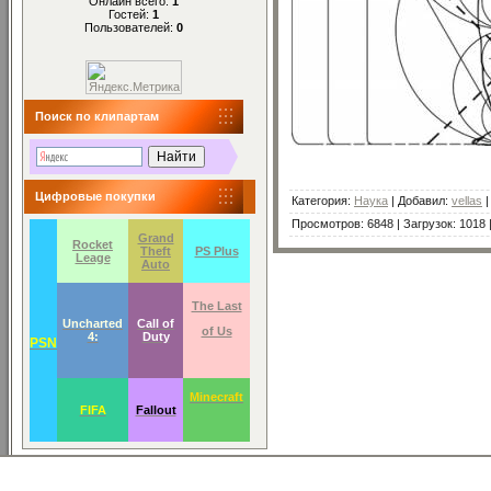
Онлайн всего:
1
Гостей:
1
Пользователей:
0
Поиск по клипартам
Цифровые покупки
Категория
:
Наука
|
Добавил
:
vellas
Просмотров
:
6848
|
Загрузок
:
1018
Grand
Rocket
Theft
PS Plus
Leage
Auto
The Last
Uncharted
Call of
of Us
4:
Duty
PSN
Minecraft
FIFA
Fallout