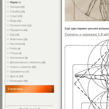
Наука
[4]
Техника
[25]
Стройка
[16]
Спорт
[15]
Мода
[10]
Путешествия
[12]
Ещё один вариант рисунка витрувиа
Предметы
[42]
Скачать с сервера 1,8 мб
Еда
[19]
Животные
[22]
Растения
[9]
Рыбы
[4]
Птицы
[4]
Насекомые
[6]
Декоративные элементы
[45]
Знаки и символы
[85]
Орнаменты
[17]
Другое
[29]
Календари
[58]
Статистика