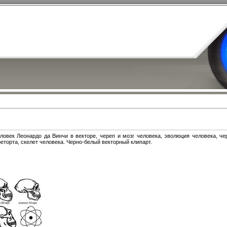
ловек Леонардо да Винчи в векторе, череп и мозг человека, эволюция человека, че
реторта, скелет человека. Черно-белый векторный клипарт.