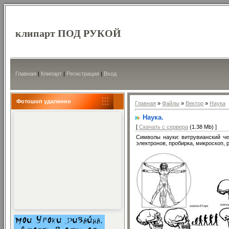
клипарт ПОД РУКОЙ
Главная
|
Клипарт
|
Регистрация
|
Вход
Фотошоп удаленно
Главная
»
Файлы
»
Вектор
»
Наука
Наука.
[
Скачать с сервера
(1.38 Mb) ]
Символы науки: витрувианский че
электронов, пробирка, микроскоп, 