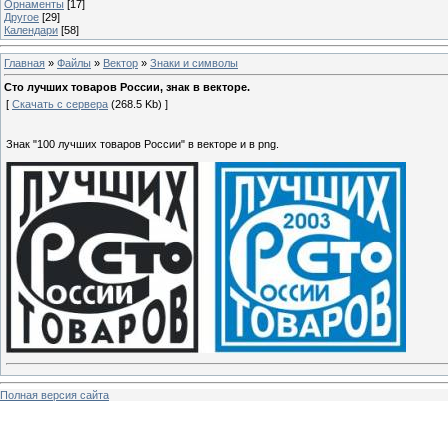
Орнаменты
[17]
Другое
[29]
Календари
[58]
Главная
»
Файлы
»
Вектор
»
Знаки и символы
Сто лучших товаров России, знак в векторе.
[
Скачать с сервера
(268.5 Kb) ]
Знак "100 лучших товаров России" в векторе и в png.
Полная версия сайта