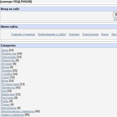
[
клипарт ПОД РУКОЙ
]
Вход на сайт
В
Ст
Меню сайта
Главная страница
Информация о сайте
Клипарт
Композиции
Книги
Инс
Categories
Люди
[24]
Профессии
[44]
Персонажи
[13]
Общество
[9]
История
[6]
Наука
[4]
Техника
[25]
Стройка
[16]
Спорт
[15]
Мода
[10]
Путешествия
[12]
Предметы
[42]
Еда
[19]
Животные
[22]
Растения
[9]
Рыбы
[4]
Птицы
[4]
Насекомые
[6]
Декоративные элементы
[45]
Знаки и символы
[85]