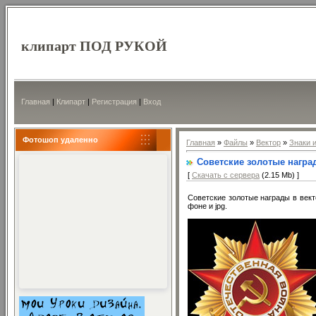
клипарт ПОД РУКОЙ
Главная
|
Клипарт
|
Регистрация
|
Вход
Фотошоп удаленно
Главная
»
Файлы
»
Вектор
»
Знаки 
Советские золотые награ
[
Скачать с сервера
(2.15 Mb) ]
Советские золотые награды в вект
фоне и jpg.