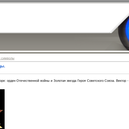
и символы
ды.
оре: орден Отечественной войны и Золотая звезда Героя Советского Союза. Вектор - 