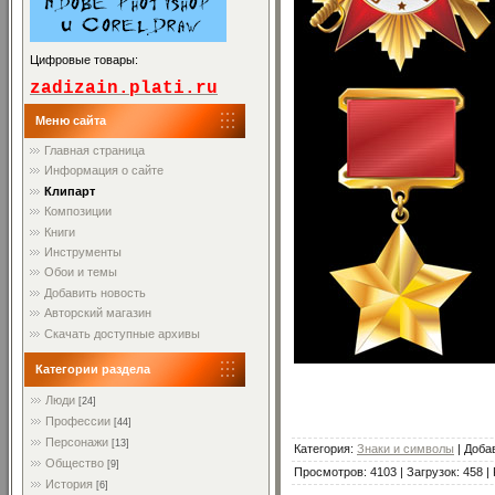
Цифровые товары:
zadizain.plati.ru
Меню сайта
Главная страница
Информация о сайте
Клипарт
Композиции
Книги
Инструменты
Обои и темы
Добавить новость
Авторский магазин
Скачать доступные архивы
Категории раздела
Люди
[24]
Профессии
[44]
Персонажи
[13]
Категория
:
Знаки и символы
|
Доба
Общество
[9]
Просмотров
:
4103
|
Загрузок
:
458
|
История
[6]