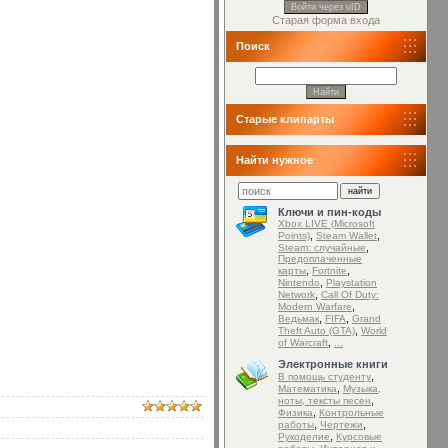
Войти через uID
Старая форма входа
Поиск
Старые клипарты
Найти нужное
Ключи и пин-коды
Xbox LIVE (Microsoft
,
,
Points)
Steam Wallet
,
Steam: случайные
Предоплаченные
,
,
карты
Fortnite
,
Nintendo
Playstation
,
Network
Call Of Duty:
,
Modern Warfare
,
,
Ведьмак
FIFA
Grand
,
Theft Auto (GTA)
World
,
of Warcraft
...
Электронные книги
,
В помощь студенту
,
Математика
Музыка,
,
ноты, тексты песен
,
Физика
Контрольные
,
,
работы
Чертежи
,
Рукоделие
Курсовые