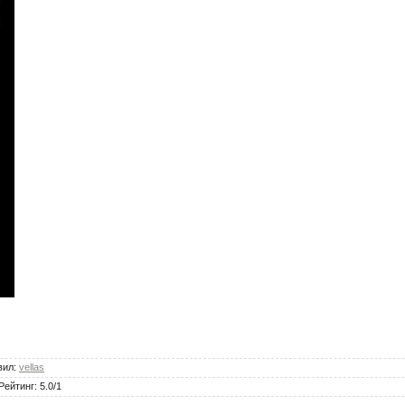
вил
:
vellas
Рейтинг
:
5.0
/
1