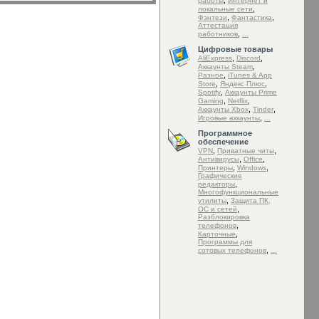
,
работы
Интернет и
,
локальные сети
,
,
Фэнтези
Фантастика
Аттестация
,
работников
...
Цифровые товары
,
,
AliExpress
Discord
,
Аккаунты Steam
,
Разное
iTunes & App
,
,
Store
Яндекс Плюс
,
Spotify
Аккаунты Prime
,
,
Gaming
Netflix
,
,
Аккаунты Xbox
Tinder
,
Игровые аккаунты
...
Программное
обеспечение
,
,
VPN
Приватные читы
,
,
Антивирусы
Office
,
,
Принтеры
Windows
Графические
,
редакторы
Mногофункциональные
,
утилиты
Защита ПК,
,
ОС и сетей
Разблокировка
,
телефонов
,
Карточные
Программы для
,
сотовых телефонов
...