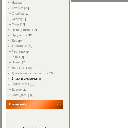
Наука
[4]
Техника
[25]
Стройка
[16]
Спорт
[15]
Мода
[10]
Путешествия
[12]
Предметы
[42]
Еда
[19]
Животные
[22]
Растения
[9]
Рыбы
[4]
Птицы
[4]
Насекомые
[6]
Декоративные элементы
[45]
Знаки и символы
[85]
Орнаменты
[17]
Другое
[29]
Календари
[58]
Статистика