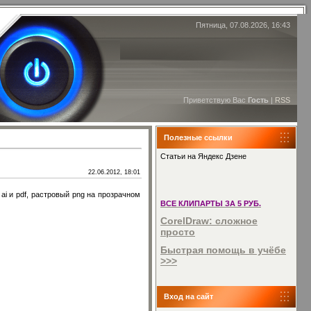
Пятница, 07.08.2026, 16:43
Приветствую Вас
Гость
|
RSS
Полезные ссылки
Статьи на Яндекс Дзене
22.06.2012, 18:01
ai и pdf, растровый png на прозрачном
ВСЕ КЛИПАРТЫ ЗА 5 РУБ.
CorelDraw: сложное
просто
Быстрая помощь в учёбе
>>>
Вход на сайт