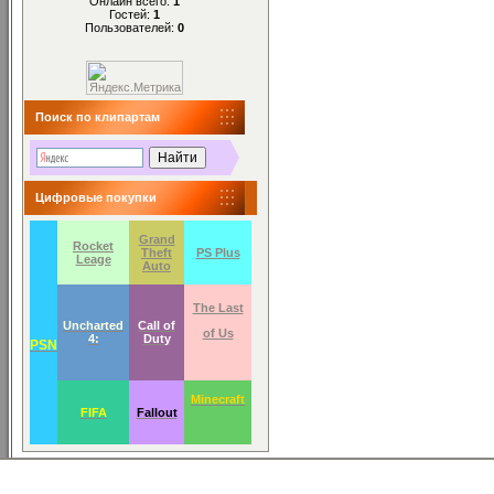
Онлайн всего:
1
Гостей:
1
Пользователей:
0
Поиск по клипартам
Цифровые покупки
Grand
Rocket
Theft
PS Plus
Leage
Auto
The Last
Uncharted
Call of
of Us
4:
Duty
PSN
Minecraft
FIFA
Fallout