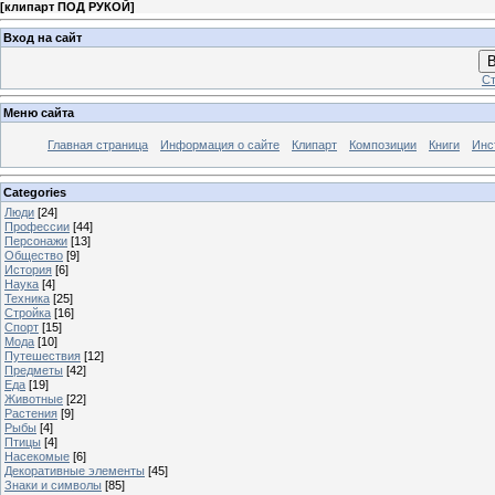
[
клипарт ПОД РУКОЙ
]
Вход на сайт
В
Ст
Меню сайта
Главная страница
Информация о сайте
Клипарт
Композиции
Книги
Инс
Categories
Люди
[24]
Профессии
[44]
Персонажи
[13]
Общество
[9]
История
[6]
Наука
[4]
Техника
[25]
Стройка
[16]
Спорт
[15]
Мода
[10]
Путешествия
[12]
Предметы
[42]
Еда
[19]
Животные
[22]
Растения
[9]
Рыбы
[4]
Птицы
[4]
Насекомые
[6]
Декоративные элементы
[45]
Знаки и символы
[85]