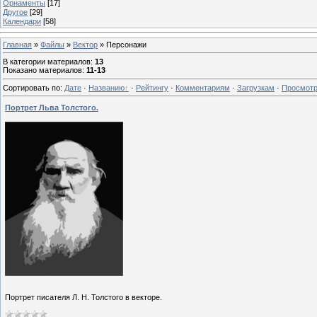
Орнаменты
[17]
Другое
[29]
Календари
[58]
Главная
»
Файлы
»
Вектор
» Персонажи
В категории материалов
:
13
Показано материалов
:
11-13
Сортировать по
:
Дате
·
Названию
·
Рейтингу
·
Комментариям
·
Загрузкам
·
Просмот
Портрет Льва Толстого.
Портрет писателя Л. Н. Толстого в векторе.