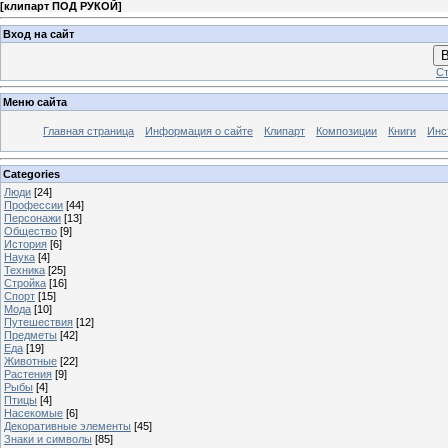
[
клипарт ПОД РУКОЙ
]
Вход на сайт
В
Ст
Меню сайта
Главная страница
Информация о сайте
Клипарт
Композиции
Книги
Инс
Categories
Люди
[24]
Профессии
[44]
Персонажи
[13]
Общество
[9]
История
[6]
Наука
[4]
Техника
[25]
Стройка
[16]
Спорт
[15]
Мода
[10]
Путешествия
[12]
Предметы
[42]
Еда
[19]
Животные
[22]
Растения
[9]
Рыбы
[4]
Птицы
[4]
Насекомые
[6]
Декоративные элементы
[45]
Знаки и символы
[85]