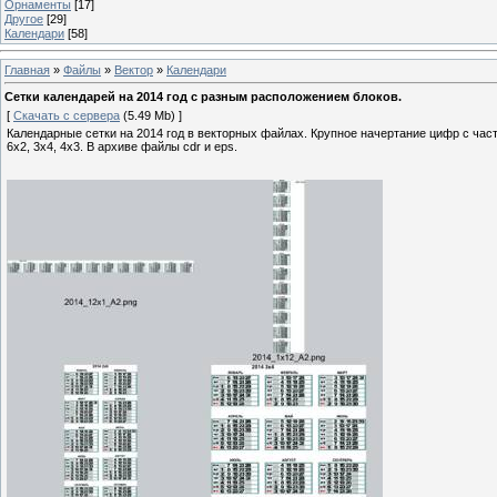
Орнаменты
[17]
Другое
[29]
Календари
[58]
Главная
»
Файлы
»
Вектор
»
Календари
Сетки календарей на 2014 год с разным расположением блоков.
[
Скачать с сервера
(5.49 Mb) ]
Календарные сетки на 2014 год в векторных файлах. Крупное начертание цифр с час
6х2, 3х4, 4х3. В архиве файлы cdr и eps.