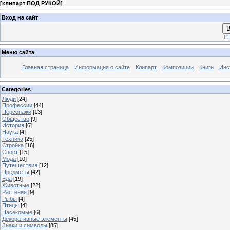
[
клипарт ПОД РУКОЙ
]
Вход на сайт
В
Ст
Меню сайта
Главная страница
Информация о сайте
Клипарт
Композиции
Книги
Инс
Categories
Люди
[24]
Профессии
[44]
Персонажи
[13]
Общество
[9]
История
[6]
Наука
[4]
Техника
[25]
Стройка
[16]
Спорт
[15]
Мода
[10]
Путешествия
[12]
Предметы
[42]
Еда
[19]
Животные
[22]
Растения
[9]
Рыбы
[4]
Птицы
[4]
Насекомые
[6]
Декоративные элементы
[45]
Знаки и символы
[85]