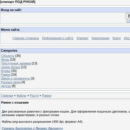
[
клипарт ПОД РУКОЙ
]
Вход на сайт
В
Ст
Меню сайта
Главная страница
Информация о сайте
Клипарт
Композиции
Книги
Инс
Categories
Объекты
[35]
Фоны
[19]
Текстурные заливки
[13]
черно-белые
[12]
Буквы
[35]
Рамки
[29]
Декор и орнаменты
[3]
Разные люди
[4]
другое
[8]
Главная
»
Файлы
»
Растр
»
Рамки
Рамки с кошками
Две рисованные рамочки с фигурками кошек. Для оформления кошачьих дипломов, ш
разными характерами, в разных позах.
Файлы png высокого разрешения (400 dpi, формат А4).
Скачать бесплатно с Яндекс Диска>>>