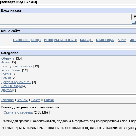
[
клипарт ПОД РУКОЙ
]
Вход на сайт
В
Ст
Меню сайта
Главная страница
Информация о сайте
Клипарт
Композиции
Книги
Инс
Categories
Объекты
[35]
Фоны
[19]
Текстурные заливки
[13]
черно-белые
[12]
Буквы
[35]
Рамки
[29]
Декор и орнаменты
[3]
Разные люди
[4]
другое
[8]
Главная
»
Файлы
»
Растр
»
Рамки
Рамки для грамот и сертификатов.
[
Скачать с сервера
(2.65 Mb) ]
Рамки для грамот и сертификатов, подборка в формате png на прозрачном слое. Разр
Чтобы открыть файлы PNG в полном разрешении по отдельности,
нажмите на нужн