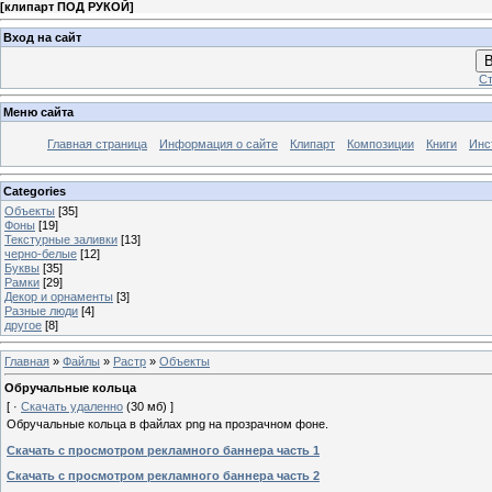
[
клипарт ПОД РУКОЙ
]
Вход на сайт
В
Ст
Меню сайта
Главная страница
Информация о сайте
Клипарт
Композиции
Книги
Инс
Categories
Объекты
[35]
Фоны
[19]
Текстурные заливки
[13]
черно-белые
[12]
Буквы
[35]
Рамки
[29]
Декор и орнаменты
[3]
Разные люди
[4]
другое
[8]
Главная
»
Файлы
»
Растр
»
Объекты
Обручальные кольца
[ ·
Скачать удаленно
(30 мб) ]
Обручальные кольца в файлах png на прозрачном фоне.
Скачать с просмотром рекламного баннера часть 1
Скачать с просмотром рекламного баннера часть 2