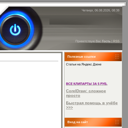
Четверг, 06.08.2026, 08:38
Приветствую Вас
Гость
|
RSS
Полезные ссылки
Статьи на Яндекс Дзене
ВСЕ КЛИПАРТЫ ЗА 5 РУБ.
CorelDraw: сложное
просто
Быстрая помощь в учёбе
>>>
Вход на сайт