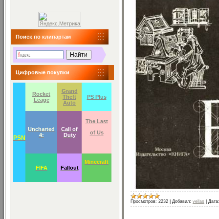
Поиск по клипартам
Цифровые покупки
Grand
Rocket
Theft
PS Plus
Leage
Auto
The Last
Uncharted
Call of
of Us
4:
Duty
PSN
Minecraft
FIFA
Fallout
Просмотров:
2232
|
Добавил:
vellas
|
Дата