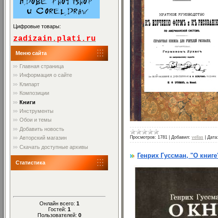
Цифровые товары:
zadizain.plati.ru
Меню сайта
Главная страница
Информация о сайте
Клипарт
Композиции
Книги
Инструменты
Обои и темы
Добавить новость
Авторский магазин
Просмотров:
1781
|
Добавил:
vellas
|
Дата
Скачать доступные архивы
Генрих Гуссман, "О книге
Статистика
Онлайн всего:
1
Гостей:
1
Пользователей:
0