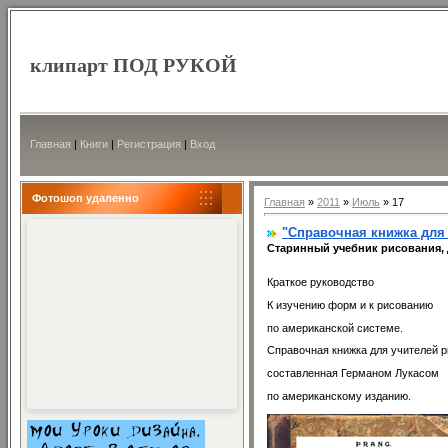
клипарт ПОД РУКОЙ
Главная
|
Книги
|
Регистрация
|
Вход
Фотошоп удаленно
Главная
»
2011
»
Июль
»
17
"Справочная книжка для 
Старинный учебник рисования,
Краткое руководство
К изучению форм и к рисованию
по американской системе.
Справочная книжка для учителей р
составленная Германом Лукасом
по американскому изданию.