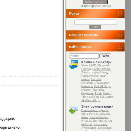
Войти через uID
Старая форма входа
Поиск
Старые клипарты
Найти нужное
Ключи и пин-коды
Xbox LIVE (Microsoft
,
,
Points)
Steam Wallet
,
Steam: случайные
Предоплаченные
,
,
карты
Fortnite
,
Nintendo
Playstation
,
Network
Call Of Duty:
,
Modern Warfare
,
,
Ведьмак
FIFA
Grand
,
Theft Auto (GTA)
World
,
of Warcraft
...
Электронные книги
,
В помощь студенту
,
Математика
Музыка,
,
ноты, тексты песен
радициях
,
Физика
Контрольные
,
,
работы
Чертежи
формативно.
,
Рукоделие
Курсовые