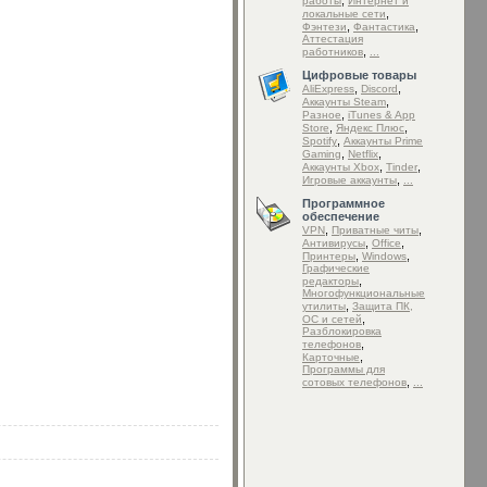
,
работы
Интернет и
,
локальные сети
,
,
Фэнтези
Фантастика
Аттестация
,
работников
...
Цифровые товары
,
,
AliExpress
Discord
,
Аккаунты Steam
,
Разное
iTunes & App
,
,
Store
Яндекс Плюс
,
Spotify
Аккаунты Prime
,
,
Gaming
Netflix
,
,
Аккаунты Xbox
Tinder
,
Игровые аккаунты
...
Программное
обеспечение
,
,
VPN
Приватные читы
,
,
Антивирусы
Office
,
,
Принтеры
Windows
Графические
,
редакторы
Mногофункциональные
,
утилиты
Защита ПК,
,
ОС и сетей
Разблокировка
,
телефонов
,
Карточные
Программы для
,
сотовых телефонов
...